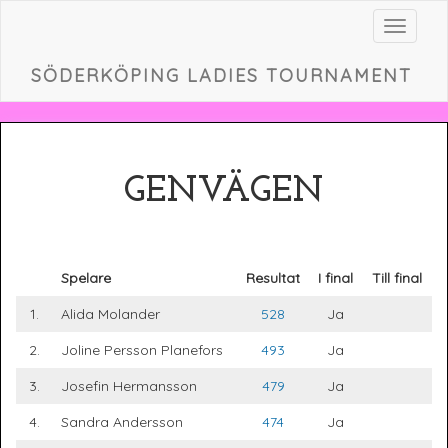
Toggle
navigat
SÖDERKÖPING LADIES TOURNAMENT
GENVÄGEN
Spelare
Resultat
I final
Till final
1.
Alida Molander
528
Ja
2.
Joline Persson Planefors
493
Ja
3.
Josefin Hermansson
479
Ja
4.
Sandra Andersson
474
Ja