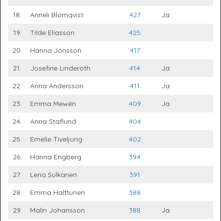
18.
Anneli Blomqvist
427
Ja
19.
Tilde Eliasson
425
20.
Hanna Jönsson
417
21.
Josefine Linderoth
414
Ja
22.
Anna Andersson
411
Ja
23.
Emma Mewén
409
Ja
24.
Anna Staflund
404
25.
Emelie Tiveljung
402
26.
Hanna Engberg
394
27.
Lena Sulkanen
391
28.
Emma Halttunen
388
29.
Malin Johansson
388
Ja