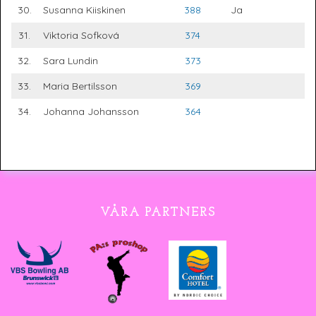
30.
Susanna Kiiskinen
388
Ja
31.
Viktoria Sofková
374
32.
Sara Lundin
373
33.
Maria Bertilsson
369
34.
Johanna Johansson
364
VÅRA PARTNERS