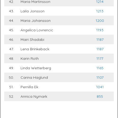
42.
Maria Martinsson
1214
43.
Laila Jonsson
1213
44.
Maria Johansson
1200
45.
Angelica Lovrencic
1193
46.
Mairi Shadabi
1187
47.
Lena Brinkeback
1187
48.
Karin Roth
1177
49.
Linda Wetterberg
1165
50.
Carina Haglund
1107
51.
Pernilla Ek
1041
52.
Annica Nymark
855