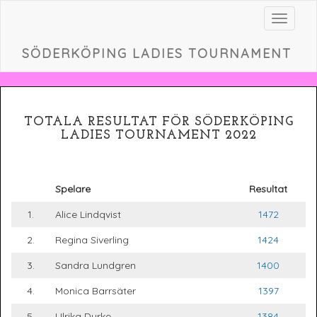
Toggle
navigat
SÖDERKÖPING LADIES TOURNAMENT
TOTALA RESULTAT FÖR SÖDERKÖPING
LADIES TOURNAMENT 2022
Spelare
Resultat
1.
Alice Lindqvist
1472
2.
Regina Siverling
1424
3.
Sandra Lundgren
1400
4.
Monica Barrsäter
1397
5.
Ulrika Durke
1384