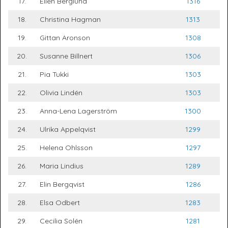
17.
Ellen Berglund
1316
18.
Christina Hagman
1313
19.
Gittan Aronson
1308
20.
Susanne Billnert
1306
21.
Pia Tukki
1303
22.
Olivia Lindén
1303
23.
Anna-Lena Lagerström
1300
24.
Ulrika Appelqvist
1299
25.
Helena Ohlsson
1297
26.
Maria Lindius
1289
27.
Elin Bergqvist
1286
28.
Elsa Odbert
1283
29.
Cecilia Solén
1281