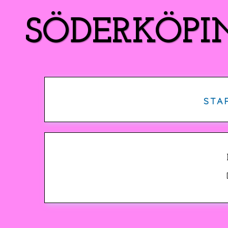
SÖDERKÖPI
STA