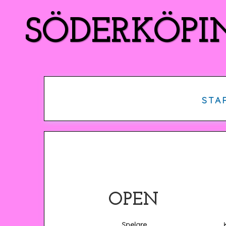
SÖDERKÖPI
STA
OPEN
Spelare