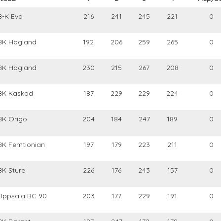
B-K Eva
216
241
245
221
0
BK Högland
192
206
259
265
0
BK Högland
230
215
267
208
0
BK Kaskad
187
229
229
224
0
BK Origo
204
184
247
189
0
BK Femtionian
197
179
223
211
0
BK Sture
226
176
243
157
0
Uppsala BC 90
203
177
229
191
0