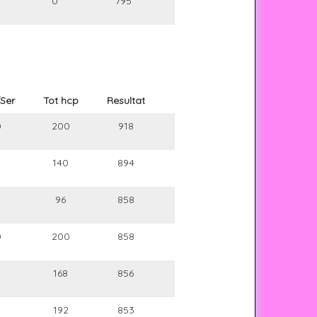
0
795
Ser
Tot hcp
Resultat
0
200
918
5
140
894
4
96
858
0
200
858
2
168
856
8
192
853