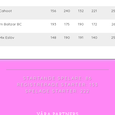
Cahoot
156
240
132
221
2
m Baltzar BC
193
175
190
172
2
Mix Eslöv
148
190
191
140
2
STARTANDE SPELARE: 86
REGISTRERADE STARTER: 153
SPELADE STARTER: 222
VÅRA PARTNERS