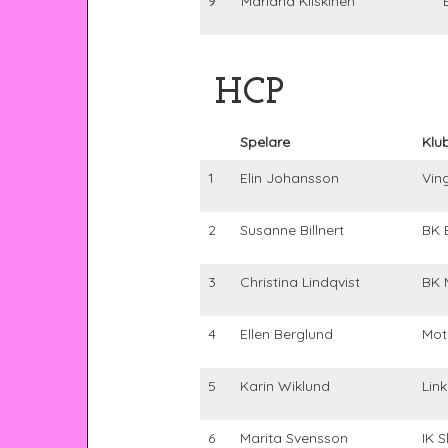
9
Mariana Kiiskinen
HCP
Spelare
Klu
1
Elin Johansson
Vin
2
Susanne Billnert
BK 
3
Christina Lindqvist
BK 
4
Ellen Berglund
Mot
5
Karin Wiklund
Lin
6
Marita Svensson
IK S