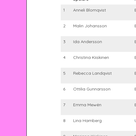
1
Anneli Blomqvist
2
Malin Johansson
3
Ida Andersson
4
Christina Kiiskinen
5
Rebecca Landqvist
6
Ottilia Gunnarsson
7
Emma Mewén
8
Lina Hamberg