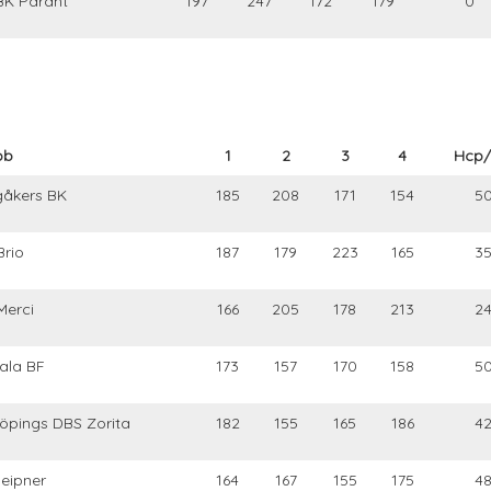
BK Parant
197
247
172
179
0
bb
1
2
3
4
Hcp/
gåkers BK
185
208
171
154
5
Brio
187
179
223
165
3
Merci
166
205
178
213
2
ala BF
173
157
170
158
5
köpings DBS Zorita
182
155
165
186
4
leipner
164
167
155
175
4