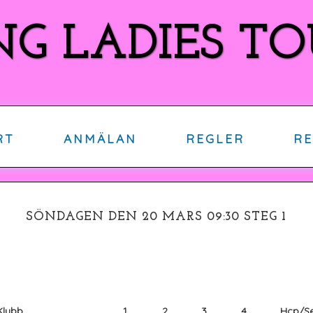
NG LADIES 
RT
ANMÄLAN
REGLER
RE
SÖNDAGEN DEN 20 MARS 09:30 STEG 1
Klubb
1
2
3
4
Hcp/Se